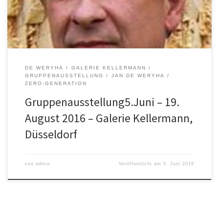
Galerie Kellermann, Düsseldorf ZERO 2.0 50 Jahre
nach der offiziellen Auflösung der ZERO-Gruppe zeigen wir Werke
von Piene, Uecker, […]
DE WERYHA
GALERIE KELLERMANN
GRUPPENAUSSTELLUNG
JAN DE WERYHA
ZERO-GENERATION
Gruppenausstellung5.Juni – 19.
August 2016 – Galerie Kellermann,
Düsseldorf
von
admin
Veröffentlicht am
5. Juni 2016