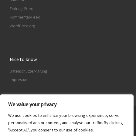
Eintrags-Feed
Kommentar-Feed
WordPress.org
Nice to know
Datenschutzerklärung
Impressum
We value your privacy
We use cookies to enhance your browsing experience, serve
© 2026
Freundeskreis Sammlung de Weryha e.V.
– Alle Rechte
vorbehalten
personalised ads or content, and analyse our traffic. By clicking
"Accept All", you consent to our use of cookies.
Präsentiert von
WP
– Entworfen mit dem
Customizr-Theme