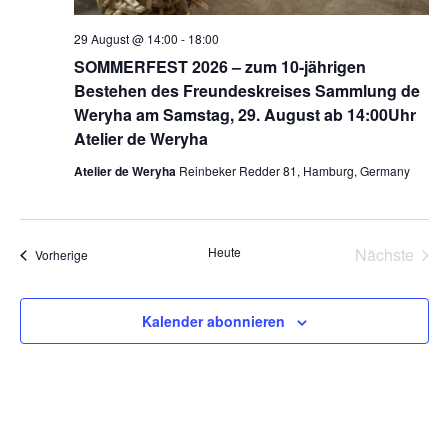
l
n
t
29 August @ 14:00
-
18:00
g
SOMMERFEST 2026 – zum 10-jährigen
u
A
Bestehen des Freundeskreises Sammlung de
n
n
Weryha am Samstag, 29. August ab 14:00Uhr
Atelier de Weryha
s
g
i
Atelier de Weryha
Reinbeker Redder 81, Hamburg, Germany
e
c
n
h
Heute
Nächste
Veranstaltungen
Vorherige
S
t
Veransta
e
u
Kalender abonnieren
n
c
-
h
N
a
e
v