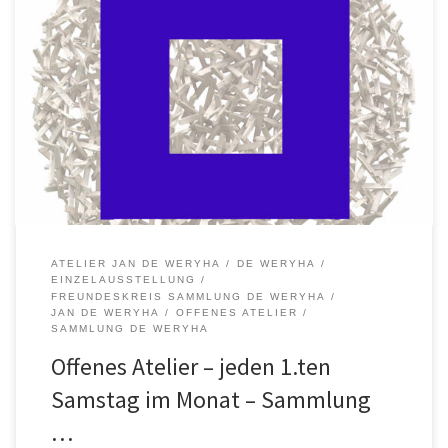
jeden 1.ten Samstag im Monat zum Offenes Atelier – Sa.
05.05.2017 – 11 bis 12 Uhr
ATELIER JAN DE WERYHA
DE WERYHA
EINZELAUSSTELLUNG
FREUNDESKREIS SAMMLUNG DE WERYHA
JAN DE WERYHA
OFFENES ATELIER
SAMMLUNG DE WERYHA
Offenes Atelier – jeden 1.ten
Samstag im Monat – Sammlung
…