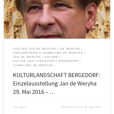
Weryha wird sich mit Hilfe und Unterstützung des Freundeskreises
umfangreich daran beteiligen: An beiden Tagen ist die Sammlung/
Werkstatt von 10 – 20 Uhr geöffnet, jeweils um 14 – 15 Uhr werden
Rundgänge mit […]
ATELIER JAN DE WERYHA
DE WERYHA
FREUNDESKREIS SAMMLUNG DE WERYHA
JAN DE WERYHA
KULABE
KULTUR UND LANDSCHAFT BERGEDORF
SAMMLUNG DE WERYHA
KULTURLANDSCHAFT BERGEDORF:
Einzelausstellung Jan de Weryha
29. Mai 2016 – …
von
admin
Veröffentlicht am
29. Mai 2016