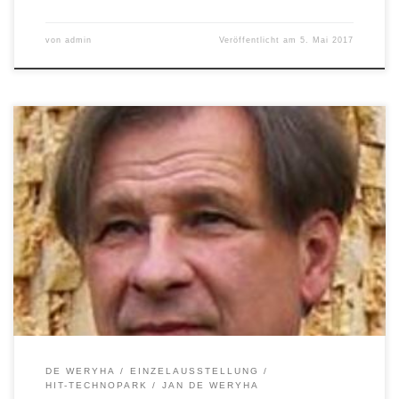
von
admin
Veröffentlicht am
5. Mai 2017
4. November – 6. Januar 2017 (Vernissage 18. November, 18 Uhr)
Gruppenausstellung (Dorota Albers, Carmen Hillers, Claudia
Hoffmann, Ives Rasch, Jan de Weryha) 9. Januar – 3. März 2017
Einzelausstellung (de Weryha- Holzobjekte) hit-Technopark,
Harburg Kunst verbindet … Holz und Ton https://www.hit-
technopark.de/hit_art.htm
DE WERYHA
EINZELAUSSTELLUNG
HIT-TECHNOPARK
JAN DE WERYHA