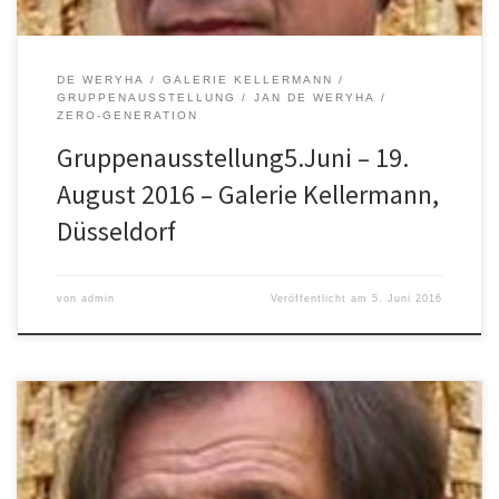
DE WERYHA
GALERIE KELLERMANN
GRUPPENAUSSTELLUNG
JAN DE WERYHA
ZERO-GENERATION
Gruppenausstellung5.Juni – 19.
August 2016 – Galerie Kellermann,
Düsseldorf
von
admin
Veröffentlicht am
5. Juni 2016
Am 28. Und 29.5.2016 findet in ganz Bergedorf ein großes
Kulturereignis statt: KULTURLANDSCHAFT BERGEDORF. Jan de