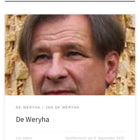
Hamburg, 6.9.2015 Jan de Weryha (Foto: de Weryha) Hamburg,
6.9.2015 Jan de Weryha ist 1950 in Gdansk/Danzig geboren und
aufgewachsen. Nach dem Studium der Bildhauerei an der
Staatlichen Hochschule für bildende Künste in Gdansk war er seit
1976 als freischaffender Bildhauer in Polen und ist seit 1981 in
Hamburg tätig. Seit […]
DE WERYHA
JAN DE WERYHA
De Weryha
von
admin
Veröffentlicht am
6. September 2015