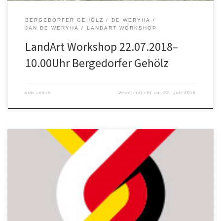
BERGEDORFER GEHÖLZ
DE WERYHA
JAN DE WERYHA
LANDART WORKSHOP
LandArt Workshop 22.07.2018–
10.00Uhr Bergedorfer Gehölz
von
admin
Veröffentlicht am
22. Juli 2018
BESUCH DER DPG HAMBURG IM ATELIER VON JAN DE WERYHA 24.
Juni 2017 @ 14:00 – 17:00 BESUCH IM ATELIER VON JAN DE
WERYHADie DPG Hamburg e.V. und der Freundeskreis Sammlung
de Weryha e.V., laden Sie am 24. Juni ab 14.00 Uhr ins Atelier des
Bergedorfer Bildhauers Jan de Weryha […]