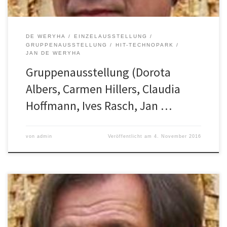
DE WERYHA
EINZELAUSSTELLUNG
GRUPPENAUSSTELLUNG
HIT-TECHNOPARK
JAN DE WERYHA
Gruppenausstellung (Dorota
Albers, Carmen Hillers, Claudia
Hoffmann, Ives Rasch, Jan …
von
admin
Veröffentlicht am
4. November 2016
7. Oktober 2016 – 30. Oktober 2016 Oktober – 30. Oktober 2016
(Vernissage 16. Oktober, 11 Uhr)
Einzela