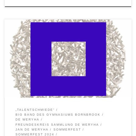
SOMMERFEST 2024 am Sonntag, 25. August 2024 von 14:00 – 18:00
Uhr im Atelier des Künstlers Jan de Weryha Der Freundeskreis
Sammlung de Weryha e.V. und die Deutsch-Polnische Gesellschaft
Hamburg e.V. laden im Rahmen des „Polnischen Kulturjahres 2024“
der Stadt Reinbek, anlässlich des 25. Jubiläums der
Städtepartnerschaft mit der polnischen […]
„TALENTSCHMIEDE“
BIG BAND DES GYMNASIUMS BORNBROOK
DE WERYHA
FREUNDESKREIS SAMMLUNG DE WERYHA
JAN DE WERYHA
SOMMERFEST
SOMMERFEST 2024