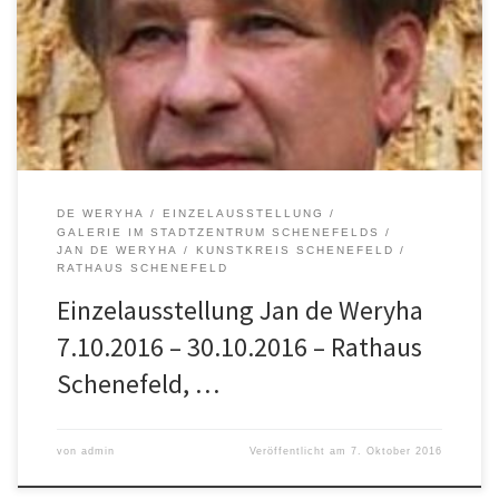
usstellung
Rathaus Schenefeld, + Galerie im Stadtzentrum
Schenefelds
KUNSTKREIS SCHENEFELD, der Kunstverein westlich von Hamburg
Von der Natürlichkeit zur Unberechenbarkeit
http://www.kunstkreis-schenefeld.de/
DE WERYHA
EINZELAUSSTELLUNG
GALERIE IM STADTZENTRUM SCHENEFELDS
JAN DE WERYHA
KUNSTKREIS SCHENEFELD
RATHAUS SCHENEFELD
Einzelausstellung Jan de Weryha
7.10.2016 – 30.10.2016 – Rathaus
Schenefeld, …
von
admin
Veröffentlicht am
7. Oktober 2016