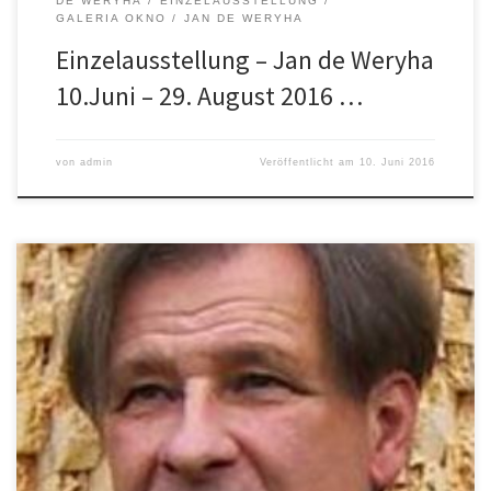
DE WERYHA
EINZELAUSSTELLUNG
GALERIA OKNO
JAN DE WERYHA
Einzelausstellung – Jan de Weryha
10.Juni – 29. August 2016 …
von
admin
Veröffentlicht am
10. Juni 2016
(Piene, Uecker, Mack, Luther, Zangs, Dietrich, de Weryha,
Lamberty) 5. Juni 2016 – 19. August 2016 Juni – 19. August 2016
Gruppen
ausstellung (Piene, Uecker, Mack, Luther, Zangs, Dietrich, de
Weryha,
Lamberty)
Galerie Kellermann, Düsseldorf ZERO 2.0 50 Jahre
nach der offiziellen Auflösung der ZERO-Gruppe zeigen wir Werke
von Piene, Uecker, […]