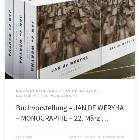
Buchvorstellung – JAN DE WERYHA – MONOGRAPHIE Der
Freundeskreis Sammlung de Weryha lädt am 22. März um 17.00 Uhr
ins KulturA, Otto-Grot-Str. 90, Hamburg-Neuallermöhe zur
Buchvorstellung „Jan de Weryha: The Monograph“ ein. Durch die
Veranstaltung führt Hartwig Zillmer. Die Gäste werden vom Björn
Warmer, Bürgermeister der Stadt Reinbek, und […]
BUCHVORSTELLUNG
JAN DE WERYHA
KULTUR A
THE MONOGRAPH
Buchvorstellung – JAN DE WERYHA
– MONOGRAPHIE – 22. März …
von
admin
Veröffentlicht am
21. Februar 2026