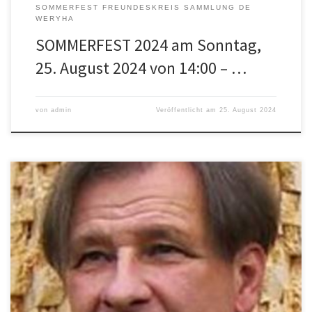
SOMMERFEST FREUNDESKREIS SAMMLUNG DE
WERYHA
SOMMERFEST 2024 am Sonntag,
25. August 2024 von 14:00 – …
von
admin
Veröffentlicht am
25. August 2024
Details Datum: 30. August 2020 Zeit: 15:00 – 17:00
Veranstaltungskategorien: Freundeskreis Sammlung de Weryha,
Jan de Weryha Veranstalter FREUNDESKREIS DER SAMMLUNG DE
WERYHA Veranstalter-Website anzeigen