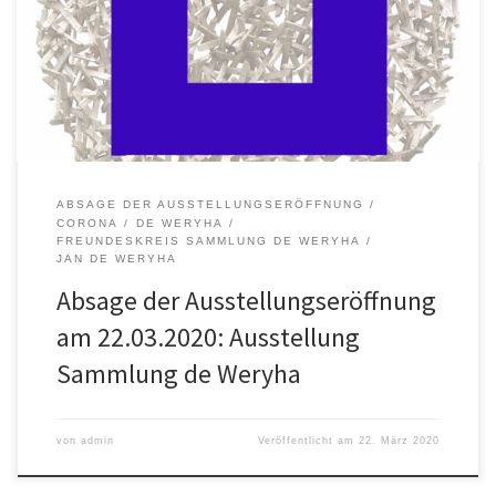
viel positive Resonanz auf die Einladung und auch schon viele
Zusagen. Nach der gestrigen Empfehlung der Bundesregierung,
auf nicht unbedingt notwendige Veranstaltungen zu verzichten
und soziale […]
ABSAGE DER AUSSTELLUNGSERÖFFNUNG
CORONA
DE WERYHA
FREUNDESKREIS SAMMLUNG DE WERYHA
JAN DE WERYHA
Absage der Ausstellungseröffnung
am 22.03.2020: Ausstellung
Sammlung de Weryha
von
admin
Veröffentlicht am
22. März 2020