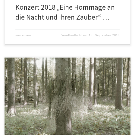
Konzert 2018 „Eine Hommage an
die Nacht und ihren Zauber“ …
von
admin
Veröffentlicht am
15. September 2018
Treffpunkt: Waldeingang, Luisengymnasium/Bergedorf 22. Juli
2018 @ 10:00 – 18:00 Foto: (c) Jan de Weryha Der Freundeskreis
Sammlung de Weryha e.V. veranstaltet am Sonntag, den 22. Juli
einen Land Art Workshop. Mit dem Künstler Jan de Weryha geht es
hinaus in die Natur. Dort genießen wir die wunderbare Ruhe und
[…]