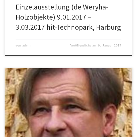
Einzelausstellung (de Weryha-
Holzobjekte) 9.01.2017 –
3.03.2017 hit-Technopark, Harburg
von
admin
Veröffentlicht am
9. Januar 2017
4. November – 6. Januar 2017 (Vernissage 18. November, 18 Uhr)
Gruppenausstellung (Dorota Albers, Carmen Hillers, Claudia
Hoffmann, Ives Rasch, Jan de Weryha) 9. Januar – 3. März 2017
Einzelausstellung (de Weryha- Holzobjekte) hit-Technopark,
Harburg Kunst verbindet … Holz und Ton https://www.hit-
technopark.de/hit_art.htm