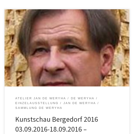
Die Sammlung de Weryha präsentiert sich im Rahmen der
diesjährigen Kunstschau Bergedorf, die 2011 von einer
Künstlergruppe aus Bergedorf ins Leben gerufen wurde. An
verschiedenen Ausstellungsorten haben Künstler aus der Region
vom 03.09.-18.09.2016 wieder die Möglichkeit ihre Kunst zu
präsentieren: Bergedorfer Schloß, Künstlerhaus Bergedorf,
Sammlung de Weryha, Atelier des Künstlerhauses […]
ATELIER JAN DE WERYHA
DE WERYHA
EINZELAUSSTELLUNG
JAN DE WERYHA
SAMMLUNG DE WERYHA
Kunstschau Bergedorf 2016
03.09.2016-18.09.2016 –