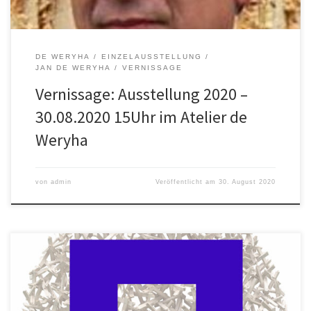
DE WERYHA
EINZELAUSSTELLUNG
JAN DE WERYHA
VERNISSAGE
Vernissage: Ausstellung 2020 –
30.08.2020 15Uhr im Atelier de
Weryha
von
admin
Veröffentlicht am
30. August 2020
Hallo an alle Absage der Ausstellungseröffnung am 22.03. Ich
habe mich sehr auf die Vernissage am 22.03. gefreut. Es gab sehr