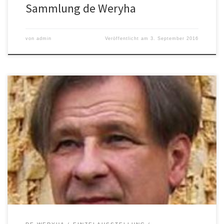
Sammlung de Weryha
von
admin
Veröffentlicht am
3. September 2016
Juni – 29. August 2016
Einzelausstellung
Galeria
Okno, Slubice Naturalność-pierwotność-nieobliczalność /
Natürlichkeit–Ursprünglichkeit–Unberechenbarkeit
http://www.slubice.tv/wiadomosci/5615,wernisaz-wystawy-jana-
de-weryha