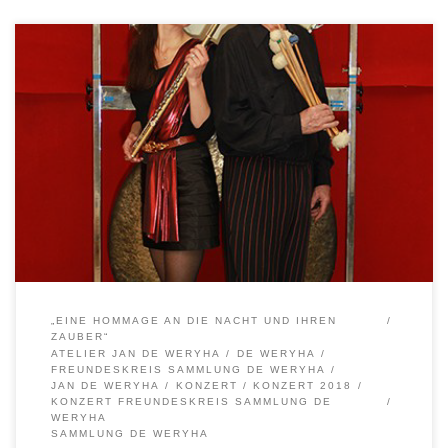
Konzertankündigung „Eine Hommage an die Nacht und ihren
Zauber“ Der Freundeskreis Sammlung de Weryha e.V. veranstaltet
am 15. September 2018 sein jährliches Konzert im Atelier des
Künstlers Jan de Weryha. Es singt, spielt und erzählt das
DUOphilharmonic mit seinen beiden Agierenden Sigrun Witt und
Mario Goldmann vor dem Hintergrund der […]
„EINE HOMMAGE AN DIE NACHT UND IHREN
ZAUBER“
ATELIER JAN DE WERYHA
DE WERYHA
FREUNDESKREIS SAMMLUNG DE WERYHA
JAN DE WERYHA
KONZERT
KONZERT 2018
KONZERT FREUNDESKREIS SAMMLUNG DE
WERYHA
SAMMLUNG DE WERYHA