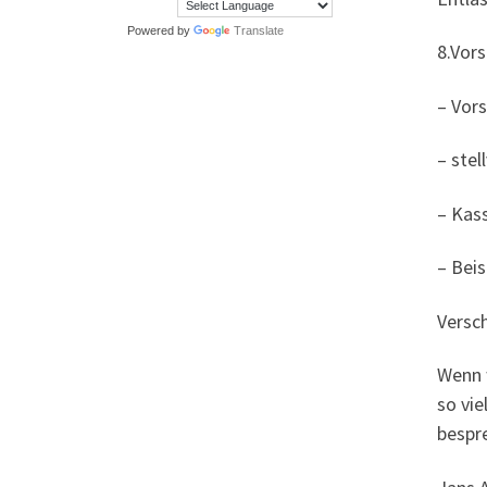
Powered by
Translate
8.Vor
– Vors
– stel
– Kas
– Beis
Versc
Wenn 
so vi
bespr