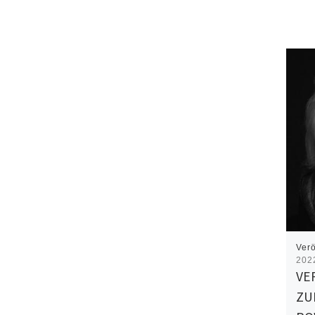
Verö
202
VE
ZU