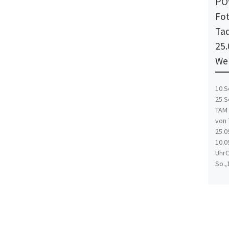
PO
Fot
Tad
25.
We
10.
25.
TAM
von 
25.0
10.0
UhrÖ
So.,