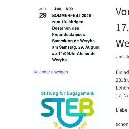
Vo
14:00
-
18:00
AUG.
29
SOMMERFEST 2026 –
zum 10-jährigen
17
Bestehen des
Freundeskreises
We
Sammlung de Weryha
am Samstag, 29. August
ab 14:00Uhr Atelier de
von
ad
Weryha
Kalender anzeigen
Einla
2018 
Lohbr
17. N
Liebe
schon