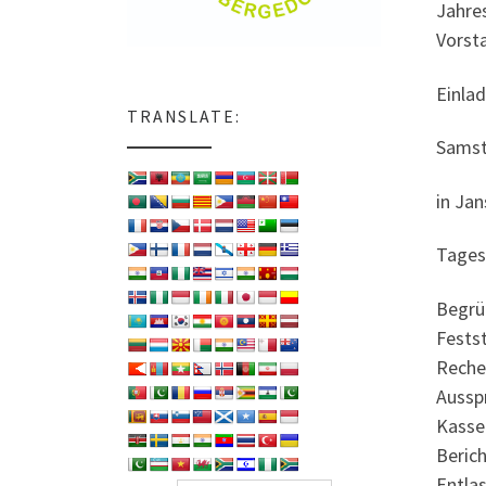
Jahre
Vorst
Einla
TRANSLATE:
Samst
in Ja
Tages
Begrü
Fests
Reche
Aussp
Kasse
Beric
Entla