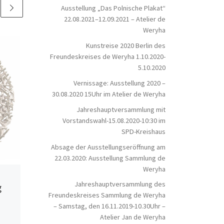
Ausstellung „Das Polnische Plakat“
22.08.2021–12.09.2021 – Atelier de
Weryha
Kunstreise 2020 Berlin des
Freundeskreises de Weryha 1.10.2020-
5.10.2020
Vernissage: Ausstellung 2020 –
30.08.2020 15Uhr im Atelier de Weryha
Jahreshauptversammlung mit
Vorstandswahl-15.08.2020-10:30 im
SPD-Kreishaus
Absage der Ausstellungseröffnung am
22.03.2020: Ausstellung Sammlung de
Weryha
Veröffentlicht am
5. Mai 2017
Veröffentlicht am
Jahreshauptversammlung des
g
Offenes Atelier – jeden
2017
Jahreshaupt
Freundeskreises Sammlung de Weryha
1.ten Samstag im Monat –
– Samstag, den 16.11.2019-10.30Uhr –
25.11.2017-1
Sammlung de Weryha
Atelier Jan de Weryha