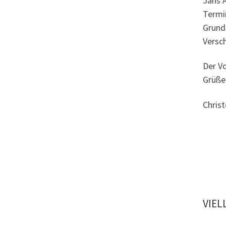
Jans A
Termi
Grund
Versc
Der Vo
Grüße
Chris
VIEL