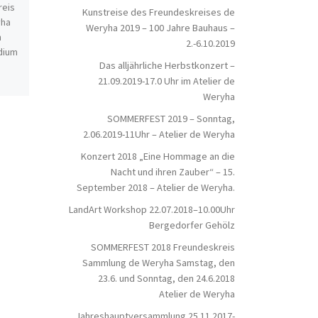
reis
Kunstreise des Freundeskreises de
Liebe Freunde, im
yha
Weryha 2019 – 100 Jahre Bauhaus –
jeden 1.ten Samstag im Monat zum
Vorstandes möchte
n
Offenes Atelier – Sa. 05.05.2017 – 11
2.-6.10.2019
Jahreshauptversa
dium
bis 12 Uhr
Sie findet statt a
Das alljährliche Herbstkonzert –
November 2017 um
21.09.2019-17.0 Uhr im Atelier de
Weryha
SOMMERFEST 2019 – Sonntag,
2.06.2019-11Uhr – Atelier de Weryha
Konzert 2018 „Eine Hommage an die
Nacht und ihren Zauber“ – 15.
September 2018 – Atelier de Weryha.
LandArt Workshop 22.07.2018–10.00Uhr
Bergedorfer Gehölz
SOMMERFEST 2018 Freundeskreis
Sammlung de Weryha Samstag, den
23.6. und Sonntag, den 24.6.2018
Atelier de Weryha
Jahreshauptversammlung 25.11.2017-