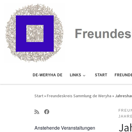
Zum Inhalt springen
DE-WERYHA DE
LINKS
START
FREUND
Start
»
Freundeskreis Sammlung de Weryha
»
Jahreshau
FREU
JAHR
Ja
Anstehende Veranstaltungen