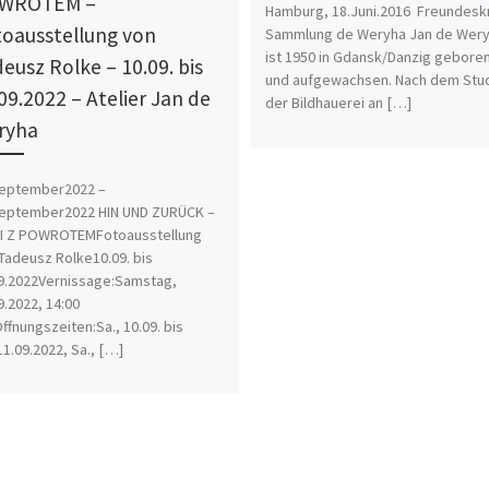
WROTEM –
Hamburg, 18.Juni.2016 Freundesk
oausstellung von
Sammlung de Weryha Jan de Wer
ist 1950 in Gdansk/Danzig gebore
eusz Rolke – 10.09. bis
und aufgewachsen. Nach dem Stu
09.2022 – Atelier Jan de
der Bildhauerei an […]
ryha
September2022 –
September2022 HIN UND ZURÜCK –
 I Z POWROTEMFotoausstellung
Tadeusz Rolke10.09. bis
9.2022Vernissage:Samstag,
9.2022, 14:00
ffnungszeiten:Sa., 10.09. bis
11.09.2022, Sa., […]