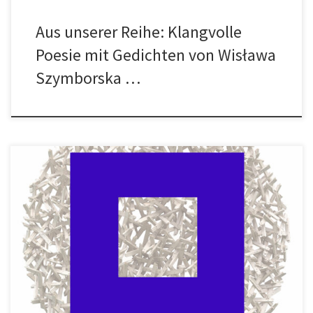
Aus unserer Reihe: Klangvolle
Poesie mit Gedichten von Wisława
Szymborska …
Liebe Freunde, hier kommt noch einmal ein Hinweis auf unser
morgiges Sommerfest. Es beginnt um 15.00 Uhr und wir freuen uns
auf eure Teilnahme. Und es gibt noch eine Möglichkeit, Kunst zu
genießen. Unser Mitglied Horst Sellhusen hat für Zeitraum vom
30.9. – 3.10.2022 wieder eine Kunstreise […]