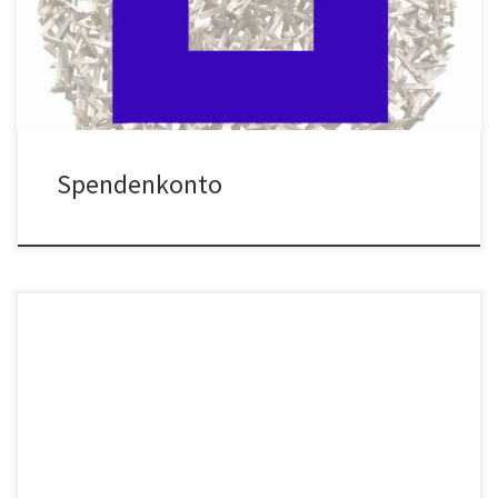
Spendenbescheinigung wäre auch Ihr Name und Ihre Adresse im
Verwendungszweck ratsam.) Herzlichen Dank, für die
Wertschätzung unserer […]
Spendenkonto
Freundeskreis Sammlung de Weryha Postadresse: Freundeskreis
Sammlung de Weryha Peter Strampe c/o.: Sammlung de Weryha
Reinbeker Redder 81 21031 Hamburg Kontakt: E-Mail:
info@freunde-de-weryha.de Internet: www.freunde-de-
weryha.de Sammlung de Weryha im Reinbeker Redder 81, 21031
Hamburg: Wegebeschreibung oder: Wie komme ich zur Sammlung