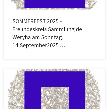
SOMMERFEST 2025 –
Freundeskreis Sammlung de
Weryha am Sonntag,
14.September2025 …
Im Anschluss, um 18.00 Uhr, laden wir in das Atelier ein, um im
Freundes- und Bekanntenkreis sich an den wohl bekanntesten
polnischen Karikaturisten und Cartoonisten, Robert Szecówka –
genannt ROBS – zu erinnern. Seit 1986 lebte er mit seiner Frau und