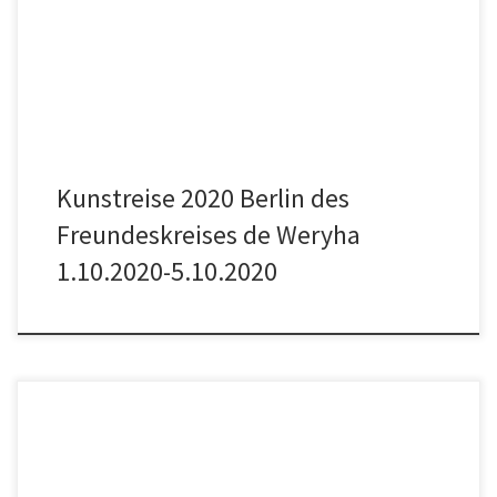
Museums- und Restaurantbesuche wieder uneingeschränkt
möglich sein werden, soll auch in diesem Jahr eine Kunstreise des
Freundeskreises de Weryha stattfinden. […]
Kunstreise 2020 Berlin des
Freundeskreises de Weryha
1.10.2020-5.10.2020
Details Datum: 30. August 2020 Zeit: 15:00 – 17:00