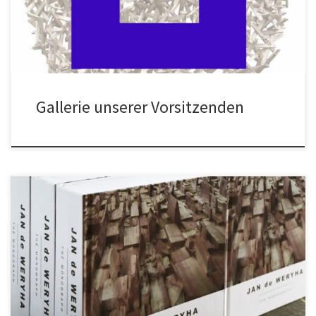
Gallerie unserer Vorsitzenden
Buchvorstellung – JAN DE WERYHA – MONOGRAPHIE Der
Freundeskreis Sammlung de Weryha lädt am 22. März um 17.00 Uhr
ins KulturA, Otto-Grot-Str. 90, Hamburg-Neuallermöhe zur
Buchvorstellung „Jan de Weryha: The Monograph“ ein. Durch die
Veranstaltung führt Hartwig Zillmer. Die Gäste werden vom Björn
Warmer, Bürgermeister der Stadt Reinbek, und […]