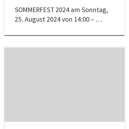
SOMMERFEST 2024 am Sonntag,
25. August 2024 von 14:00 – …
26. Mai 2024 @ 16:00 – 18:00 LESUNG MIT MIRA SALSKA – BÜNSCH
Der Freundeskreis Sammlung de Weryha e.V. und die Deutsch-
Polnische Gesellschaft Hamburg e.V. laden Sie herzlich im Rahmen
des „Polnischen Kulturjahres 2024“ der Stadt Reinbek am Sonntag,
den 26. Mai um 16.00 Uhr ins Atelier des Künstlers Jan […]