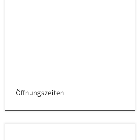
Sie können jederzeit Führungen nach telefonischer Absprache
buchen: +49(0)172 – 405 32 38
Öffnungszeiten