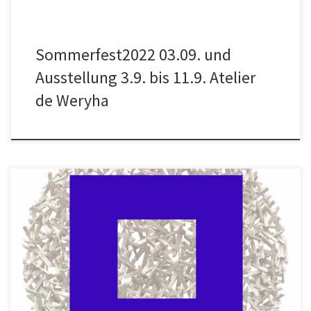
Sommerfest2022 03.09. und
Ausstellung 3.9. bis 11.9. Atelier
de Weryha
Liebe Mitglieder des Freundeskreises, hiermit laden wir Euch ein
zur Jahreshauptversammlung des Freundeskreises Sammlung de
Weryha. Sie findet statt am Sonnabend, den 25. September
2021 um 10.30 Uhr in Jans Atelierhaus am Reinbeker Redder 81,
21031 Hamburg. Nach dem fast totalen Lockdown vom Oktober
[…]