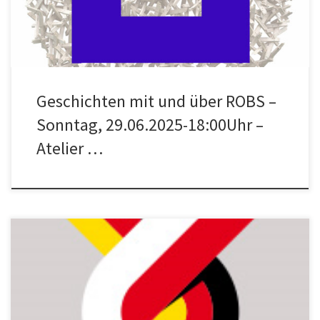
der Tochter in Hamburg. Tausende Zeichnungen fertigte er zu […]
Geschichten mit und über ROBS –
Sonntag, 29.06.2025-18:00Uhr –
Atelier …
KLANGVOLLE POESIE MIT GEDICHTEN VON WISŁAWA SZYMBORSKA
Am Sonntag, 29.06.2025 um 16.00 Uhr findet im Atelier Jan de
Weryha, in Lohbrügge, Reinbeker Redder 81, eine Lesung mit
Katarzyna Haase-Georg (polnisch) und Hartwig Zillmer (deutsch)