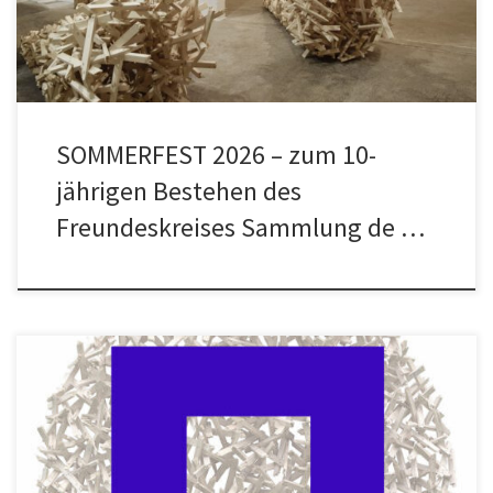
Reinbeker Redder […]
SOMMERFEST 2026 – zum 10-
jährigen Bestehen des
Freundeskreises Sammlung de …
E I N L A D U N G zur Matinee 10. Mai 2026, 11 – 13 Uhr Wir feiern
den Beginn des Friedens nach dem II. Weltkrieg vor 81 Jahren in
der Sammlung de Weryha. Entwurf und Gestaltung: Kornelia