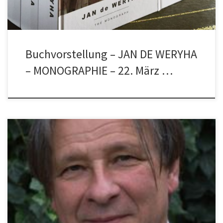
Buchvorstellung – JAN DE WERYHA
– MONOGRAPHIE – 22. März …
30.09.2022 HAMBURG Sitz der Sammlung de Weryha ist das
ehemalige Depot des Schlossmuseums Hamburg-Bergedorf. In
den großzügigen Ausstellungsräumen werden Werke des
Bildhauers Jan de Weryha aus der Zeit von 1997 bis heute in einer
ständigen Ausstellung präsentiert. https://de-weryha-art.de/
Führungen nach telefonischer Absprache : +49(0)172 405 32 38
Dieses Projekt wird […]