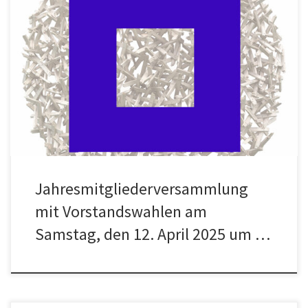
JAHRESMITGLIEDERVERSAMMLUNG am Samstag, den 12. April 2025
um 10.30 Uhr im Atelier Sammlung de Weryha, Reinbeker Redder
81, 21031 Hamburg. Beginn der MV: 10:45 Uhr Anwesende: 13
Teilnehmerinnen und Teilnehmer, darunter 12 Mitglieder des
Freundeskreises und eine nicht stimmberechtigte Person (der
Künstler) PROGRAMM: 1.Begrüßung und Feststellung der
Beschlussfähigkeit 2. Genehmigung […]
Jahresmitgliederversammlung
mit Vorstandswahlen am
Samstag, den 12. April 2025 um …