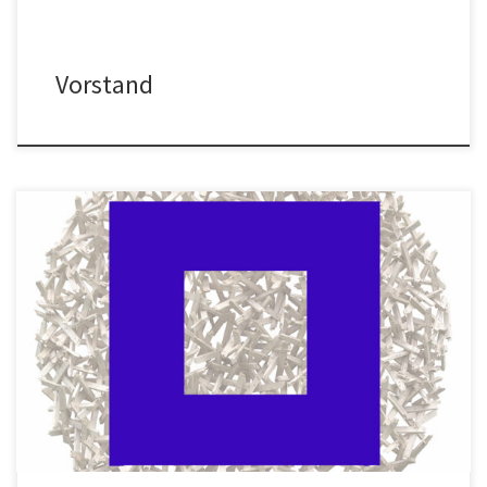
Vorstand
SOMMERFEST 2024 am Sonntag, 25. August 2024 von 14:00 – 18:00
Uhr im Atelier des Künstlers Jan de Weryha Der Freundeskreis
Sammlung de Weryha e.V. und die Deutsch-Polnische Gesellschaft
Hamburg e.V. laden im Rahmen des „Polnischen Kulturjahres 2024“
der Stadt Reinbek, anlässlich des 25. Jubiläums der
Städtepartnerschaft mit der polnischen […]