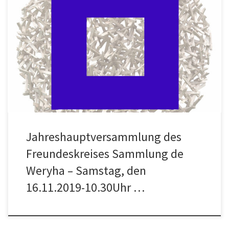
Liebe Freunde, hiermit lade ich Euch ein zur
Jahreshauptversammlung des Freundeskreises Sammlung de
Weryha. Sie findet statt am Samstag, den 16. November 2019 um
10.30 Uhr im Atelier Jan de Weryha Reinbeker Redder 81
21031 Hamburg. Vorschlag zur Tagesordnung: Begrüßung und
Eröffnung Feststellung […]
Jahreshauptversammlung des
Freundeskreises Sammlung de
Weryha – Samstag, den
16.11.2019-10.30Uhr …