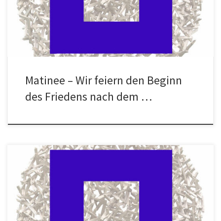
Brzezinska, Kinga Sciechowska, Aleksandra Banach, Weronika Zysk
und Joanna Mazur, […]
Matinee – Wir feiern den Beginn
des Friedens nach dem …
Horst Sellhusen Christel Oldenburg Werner-Omniczynski Peter
Strampe Andreas Nitschke