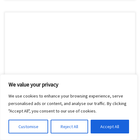
Wie jedes Jahr im Herbst lädt der Freundeskreis der Sammlung
de Weryha e.V. zur einem Konzert, diesmal mit der BiB-Jazzband
im Atelier des Künstlers Jan de Weryha, Reinbeker Redder 81,
21031 Hamburg/Lohbrügge. Am 21. September 2019 um 17.00
Uhr spielen für Sie: Karl-Heinz Dammann am […]
We value your privacy
We use cookies to enhance your browsing experience, serve
personalised ads or content, and analyse our traffic. By clicking
Das alljährliche Herbstkonzert –
"Accept All", you consent to our use of cookies.
21.09.2019-17.0 Uhr im Atelier de
Customise
Reject All
Accept All
Weryha
Translate »