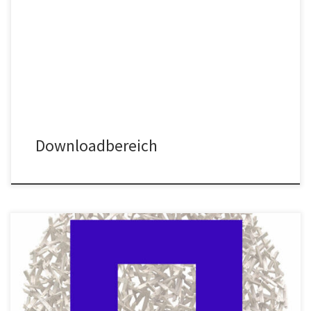
De_Weryha_Antrag_auf_Mitgliedschaft_im_Verein
De_Weryha_Beitragsordnung_Satzung
De_Weryha_Einzugsermächtigung Flyer als PDF-File
Freundeskreis_De_Weryha-Flyer-E6
Downloadbereich
Wenn sie eine Spende überweisen möchten, hier sind undere
Kontodaten. Wenn sie ein bestimmtes Projekt unterstützen
möchten, schreiben sie dieses in den Verwendungszweck. Der
Verein ist als gemeinnützig anerkannt. (Zum Ausstellen einer