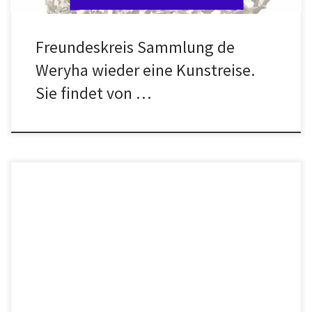
Freundeskreis Sammlung de
Weryha wieder eine Kunstreise.
Sie findet von …
10.September2022 – 25.September2022 HIN UND ZURÜCK –TAM I Z
POWROTEMFotoausstellung von Tadeusz Rolke10.09. bis
25.09.2022Vernissage:Samstag, 10.09.2022, 14:00
UhrÖffnungszeiten:Sa., 10.09. bis So.,11.09.2022, Sa., 17.09. bis
So., 18.09.2022 und Sa., 24.09. bis So., 25.09.2022 jeweils 13:00 bis
18:00 UhrAtelier Jan de Weryha,Reinbeker Redder 81,21031
Hamburg – LohbrüggeKooperation: Freundeskreis Sammlung de
Weryha e.V.www.freunde-de-weryha.de/category/jan-de-
weryhaOrganisation: […]