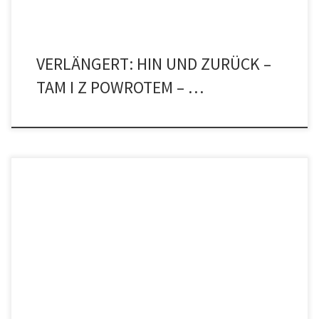
VERLÄNGERT: HIN UND ZURÜCK –
TAM I Z POWROTEM – …
Der Freundeskreis Jan de Weryha lädt ein zum jährlichen
Sommerfest am Sa, den 3. September 2022 ab 15.00 Uhr im
Atelier Jan de Weryha, Reinbeker Redder 81, 21031 Hamburg
verbunden mit der Ausstellungseröffnung mit Illuminationen und
Miniaturen von Anne-Elisabeth Seevers. Die Ausstellung mit den
Werken von Anne-Elisabeth Seevers […]