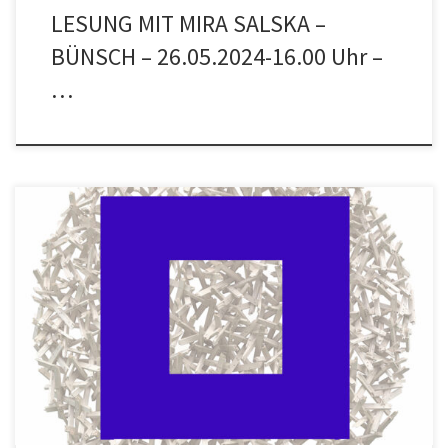
LESUNG MIT MIRA SALSKA –
BÜNSCH – 26.05.2024-16.00 Uhr –
…
Aus unserer Reihe: KLANGVOLLE POESIE MIT GEDICHTEN VON
WISŁAWA SZYMBORSKA Am Sonntag, 29.06.2025 um 16.00 Uhr
findet im Atelier Jan de Weryha, in Lohbrügge, Reinbeker Redder
81, eine Lesung mit Katarzyna Haase-Georg (polnisch) und Hartwig
Zillmer (deutsch) statt, die Gedichte von Wisława Szymborska
vortragen werden. Sie werden musikalisch vom […]