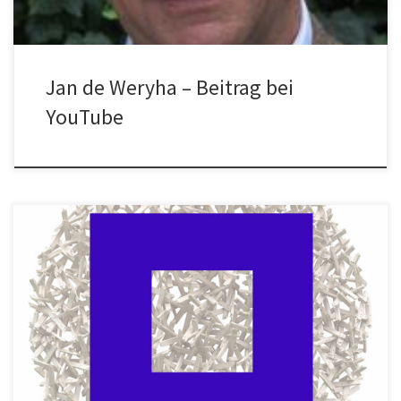
Jan de Weryha – Beitrag bei
YouTube
Der Freundeskreis Sammlung de Weryha e.V. lädt auch in diesem
Jahr herzlich ein zum SOMMERFEST 2025 am Sonntag, 14.
September von 14:00 – 18:00 Uhr im Atelier des Künstlers Jan de
Weryha im Reinbeker Redder 81 in 21031 Hamburg Lohbrügge
Der Künstler bietet an diesem Tag Führungen durch […]