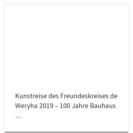
Kunstreise des Freundeskreises de Weryha 2019 100 Jahre
Bauhaus Jan de Weryha orientiert sich in seiner künstlerischen
Arbeit an den Grundzügen des Konstruktivismus, d.h. er greift die
geometrischen Grundformen auf, wie es auch das Bauhaus tat.
Grund genug, im Bauhausjahr 2019 den Spuren der
einflussreichsten Kunst- und Handwerksschule des […]
Kunstreise des Freundeskreises de
Weryha 2019 – 100 Jahre Bauhaus
…