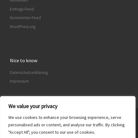
Anmelden
Eintrags-Feed
Kommentar-Feed
WordPress.org
Nice to know
Datenschutzerklärung
Impressum
We value your privacy
We use cookies to enhance your browsing experience, serve
© 2026
Freundeskreis Sammlung de Weryha e.V.
– Alle Rechte
vorbehalten
personalised ads or content, and analyse our traffic. By clicking
"Accept All", you consent to our use of cookies.
Präsentiert von
WP
– Entworfen mit dem
Customizr-Theme