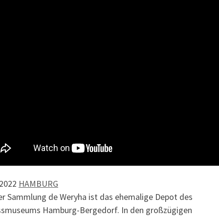
.2022
HAMBURG
der Sammlung de Weryha ist das ehemalige Depot des
ssmuseums Hamburg-Bergedorf. In den großzügigen