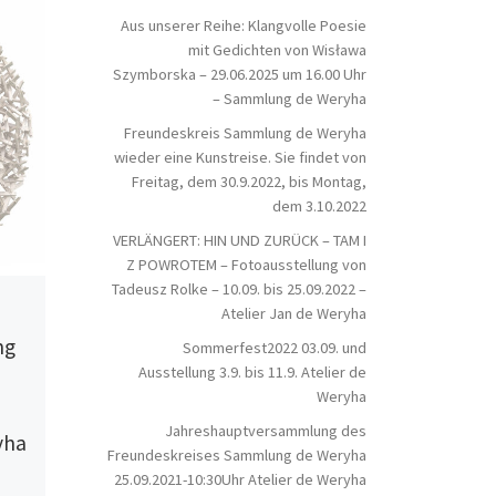
Aus unserer Reihe: Klangvolle Poesie
mit Gedichten von Wisława
Szymborska – 29.06.2025 um 16.00 Uhr
– Sammlung de Weryha
Freundeskreis Sammlung de Weryha
wieder eine Kunstreise. Sie findet von
Freitag, dem 30.9.2022, bis Montag,
dem 3.10.2022
VERLÄNGERT: HIN UND ZURÜCK – TAM I
Z POWROTEM – Fotoausstellung von
Tadeusz Rolke – 10.09. bis 25.09.2022 –
Veröffentlicht am
2. Juni 2019
Veröffentlicht am
Atelier Jan de Weryha
SOMMERFEST 2019 –
2021
ng
Jahreshaupt
Sommerfest2022 03.09. und
Sonntag, 2.06.2019-11Uhr –
Ausstellung 3.9. bis 11.9. Atelier de
des Freundes
Atelier de Weryha
Weryha
Sammlung de
Jahreshauptversammlung des
yha
25.09.2021-10
Der Freundeskreis Sammlung de
Freundeskreises Sammlung de Weryha
de Weryha
Weryha e.V. lädt ein zum SOMMERFEST
25.09.2021-10:30Uhr Atelier de Weryha