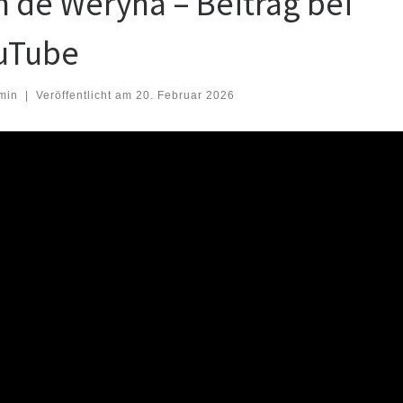
n de Weryha – Beitrag bei
uTube
min
|
Veröffentlicht am
20. Februar 2026