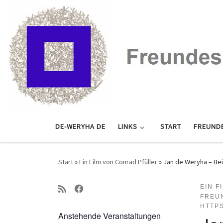
Zum Inhalt springen
DE-WERYHA DE
LINKS
START
FREUND
Start
»
Ein Film von Conrad Pfüller
»
Jan de Weryha – Bei
EIN F
FREU
HTTP
Anstehende Veranstaltungen