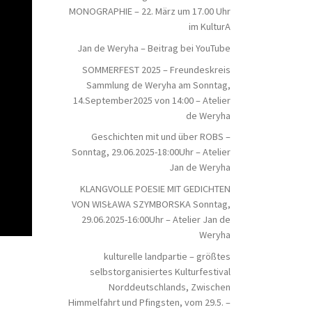
MONOGRAPHIE – 22. März um 17.00 Uhr
im KulturA
Jan de Weryha – Beitrag bei YouTube
SOMMERFEST 2025 – Freundeskreis
Sammlung de Weryha am Sonntag,
14.September2025 von 14:00 – Atelier
de Weryha
Geschichten mit und über ROBS –
Sonntag, 29.06.2025-18:00Uhr – Atelier
Jan de Weryha
KLANGVOLLE POESIE MIT GEDICHTEN
VON WISŁAWA SZYMBORSKA Sonntag,
29.06.2025-16:00Uhr – Atelier Jan de
Weryha
kulturelle landpartie – größtes
selbstorganisiertes Kulturfestival
Norddeutschlands, Zwischen
Himmelfahrt und Pfingsten, vom 29.5. –