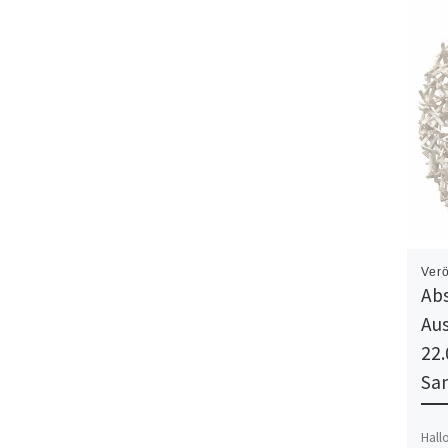
Verö
Ab
Au
22.
Sa
Hall