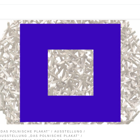
Freundeskreis Sammlung de Weryha e.V. lädt Sie herzlich ein zur Eröffnung der
ierausstellung der Werke von Jan de Weryha und der Ausstellung „Das Polnisch
at“ ab 22. August 2021 – 14 Uhr in das Atelierhaus von Jan de Weryha Reinbeker
er 81, 21031 Hamburg Um 15 Uhr Begrüßung und […]
„DAS POLNISCHE PLAKAT“
AUSSTELLUNG
AUSSTELLUNG „DAS POLNISCHE PLAKAT“