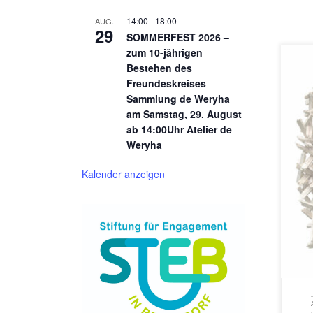
14:00
-
18:00
AUG.
29
SOMMERFEST 2026 –
zum 10-jährigen
Bestehen des
Freundeskreises
Sammlung de Weryha
am Samstag, 29. August
ab 14:00Uhr Atelier de
Der 
Weryha
Atel
Plak
Kalender anzeigen
Redd