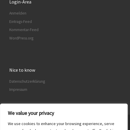
Login-Area
Anmelden
Eintrags-Feed
Kommentar-Feed
WordPress.org
Nice to know
Datenschutzerklärung
Impressum
We value your privacy
We use cookies to enhance your browsing experience, serve
© 2026
Freundeskreis Sammlung de Weryha e.V.
– Alle Rechte
vorbehalten