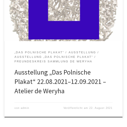
und der Ausstellung „Das Polnische Plakat“ ab 22. August 2021 – 14
Uhr in das Atelierhaus von Jan de Weryha Reinbeker Redder 81,
21031 Hamburg Um 15 Uhr Begrüßung und […]
„DAS POLNISCHE PLAKAT“
AUSSTELLUNG
AUSSTELLUNG „DAS POLNISCHE PLAKAT“
FREUNDESKREIS SAMMLUNG DE WERYHA
Ausstellung „Das Polnische
Plakat“ 22.08.2021–12.09.2021 –
Atelier de Weryha
von
admin
Veröffentlicht am
22. August 2021