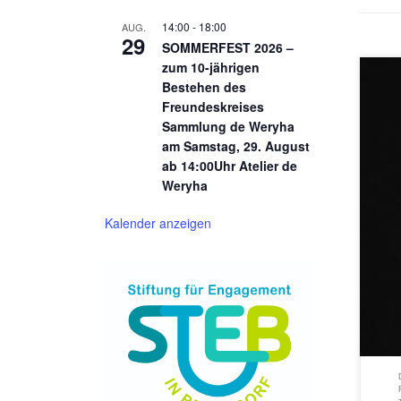
14:00
-
18:00
AUG.
29
SOMMERFEST 2026 –
zum 10-jährigen
Bestehen des
Freundeskreises
Sammlung de Weryha
am Samstag, 29. August
10.S
ab 14:00Uhr Atelier de
POWR
Weryha
10.0
18.0
Kalender anzeigen
Wery
Samm
wery