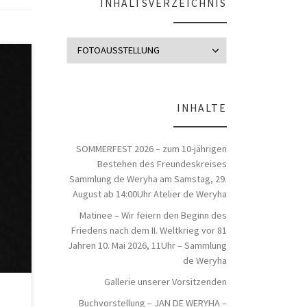
INHALTSVERZEICHNIS
Inhaltsverzeich
INHALTE
stag,
.,
SOMMERFEST 2026 – zum 10-jährigen
 de
Bestehen des Freundeskreises
reis
Sammlung de Weryha am Samstag, 29.
August ab 14:00Uhr Atelier de Weryha
Matinee – Wir feiern den Beginn des
Friedens nach dem II. Weltkrieg vor 81
Jahren 10. Mai 2026, 11Uhr – Sammlung
de Weryha
Gallerie unserer Vorsitzenden
Buchvorstellung – JAN DE WERYHA –