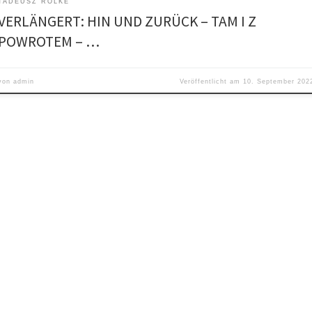
TADEUSZ ROLKE
VERLÄNGERT: HIN UND ZURÜCK – TAM I Z
POWROTEM – …
von
admin
Veröffentlicht am
10. September 202