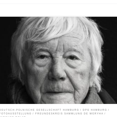
eptember2022 – 25.September2022 HIN UND ZURÜCK –TAM I Z
OTEMFotoausstellung von Tadeusz Rolke10.09. bis 25.09.2022Vernissage:Sam
9.2022, 14:00 UhrÖffnungszeiten:Sa., 10.09. bis So.,11.09.2022, Sa., 17.09. bis So
9.2022 und Sa., 24.09. bis So., 25.09.2022 jeweils 13:00 bis 18:00 UhrAtelier Jan
ha,Reinbeker Redder 81,21031 Hamburg – LohbrüggeKooperation: Freundesk
lung de Weryha e.V.www.freunde-de-weryha.de/category/jan-de-
haOrganisation: […]
DEUTSCH-POLNISCHE GESELLSCHAFT HAMBURG
DPG HAMBURG
FOTOAUSSTELLUNG
FREUNDESKREIS SAMMLUNG DE WERYHA