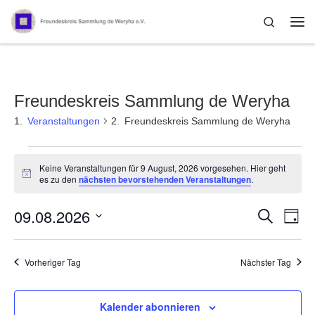
Zum Inhalt springen
Search
Me
Freundeskreis Sammlung de Weryha
Veranstaltungen
Freundeskreis Sammlung de Weryha
Veranstaltungen für 9 August, 
Keine Veranstaltungen für 9 August, 2026 vorgesehen. Hier geht
H
es zu den
nächsten bevorstehenden Veranstaltungen
.
i
n
09.08.2026
w
V
V
S
T
e
u
e
a
i
D
e
c
s
g
a
h
r
t
Vorheriger Tag
Nächster Tag
e
r
u
a
m
a
n
w
Kalender abonnieren
ä