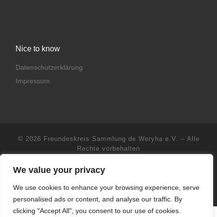
e
u
n
c
-
h
N
Nice to know
a
e
Datenschutzerklärung
v
u
Impressum
i
n
g
d
a
t
A
© 2026
Freundeskreis Sammlung de Weryha e.V.
– Alle
i
Rechte vorbehalten
n
o
Präsentiert von
WP
– Entworfen mit dem
Customizr-Theme
We value your privacy
s
n
We use cookies to enhance your browsing experience, serve
i
personalised ads or content, and analyse our traffic. By
c
clicking "Accept All", you consent to our use of cookies.