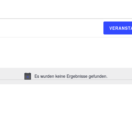
VERANST
Es wurden keine Ergebnisse gefunden.
H
i
n
w
e
i
s