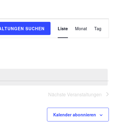
V
ALTUNGEN SUCHEN
Liste
Monat
Tag
e
r
a
n
s
t
a
Nächste
Veranstaltungen
l
t
u
Kalender abonnieren
n
g