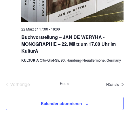
t
l
.
a
t
u
l
22 März @ 17:00
-
19:00
n
t
Buchvorstellung – JAN DE WERYHA -
g
MONOGRAPHIE – 22. März um 17.00 Uhr im
u
A
KulturA
n
n
KULTUR A
Otto-Grot-Str. 90, Hamburg-Neuallermöhe, Germany
s
g
i
e
c
Vorherige
Heute
Veran
Nächste
n
Veranstaltungen
h
S
t
Kalender abonnieren
e
u
n
c
-